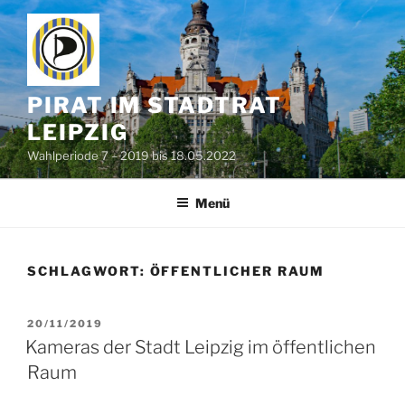
Zum
Inhalt
springen
PIRAT IM STADTRAT
LEIPZIG
Wahlperiode 7 – 2019 bis 18.05.2022
Menü
SCHLAGWORT:
ÖFFENTLICHER RAUM
VERÖFFENTLICHT
20/11/2019
AM
Kameras der Stadt Leipzig im öffentlichen
Raum