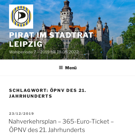
Zum
Inhalt
springen
PIRAT IM STADTRAT
LEIPZIG
Wahlperiode 7 – 2019 bis 18.05.2022
Menü
SCHLAGWORT:
ÖPNV DES 21.
JAHRHUNDERTS
VERÖFFENTLICHT
23/12/2019
AM
Nahverkehrsplan – 365-Euro-Ticket –
ÖPNV des 21. Jahrhunderts