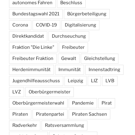
autonomes Fahren
Beschluss
Bundestagswahl 2021
Bürgerbeteiligung
Corona
COVID-19
Digitalisierung
Direktkandidat
Durchseuchung
Fraktion "Die Linke"
Freibeuter
Freibeuter Fraktion
Gewalt
Gleichstellung
Herdenimmunität
Immunität
Innenstadtring
Jugendhilfeausschuss
Leipzig
LIZ
LVB
LVZ
Oberbürgermeister
Oberbürgermeisterwahl
Pandemie
Pirat
Piraten
Piratenpartei
Piraten Sachsen
Radverkehr
Ratsversammlung