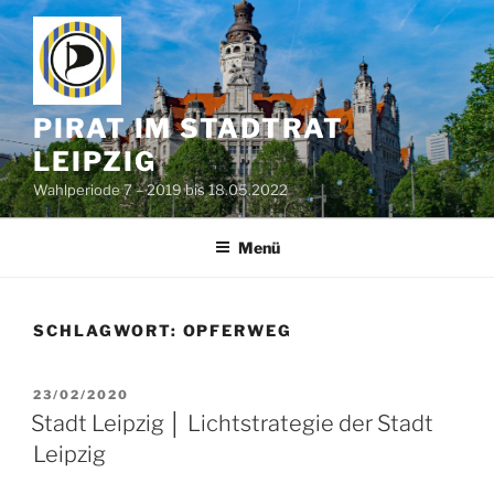
Zum
Inhalt
springen
PIRAT IM STADTRAT
LEIPZIG
Wahlperiode 7 – 2019 bis 18.05.2022
Menü
SCHLAGWORT:
OPFERWEG
VERÖFFENTLICHT
23/02/2020
AM
Stadt Leipzig │ Lichtstrategie der Stadt
Leipzig