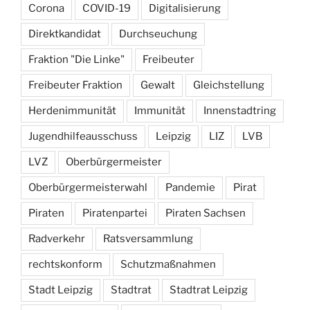
Corona
COVID-19
Digitalisierung
Direktkandidat
Durchseuchung
Fraktion "Die Linke"
Freibeuter
Freibeuter Fraktion
Gewalt
Gleichstellung
Herdenimmunität
Immunität
Innenstadtring
Jugendhilfeausschuss
Leipzig
LIZ
LVB
LVZ
Oberbürgermeister
Oberbürgermeisterwahl
Pandemie
Pirat
Piraten
Piratenpartei
Piraten Sachsen
Radverkehr
Ratsversammlung
rechtskonform
Schutzmaßnahmen
Stadt Leipzig
Stadtrat
Stadtrat Leipzig