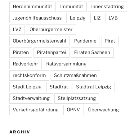
Herdenimmunität
Immunität
Innenstadtring
Jugendhilfeausschuss
Leipzig
LIZ
LVB
LVZ
Oberbürgermeister
Oberbürgermeisterwahl
Pandemie
Pirat
Piraten
Piratenpartei
Piraten Sachsen
Radverkehr
Ratsversammlung
rechtskonform
Schutzmaßnahmen
Stadt Leipzig
Stadtrat
Stadtrat Leipzig
Stadtverwaltung
Stellplatzsatzung
Verkehrsgefährdung
ÖPNV
Überwachung
ARCHIV