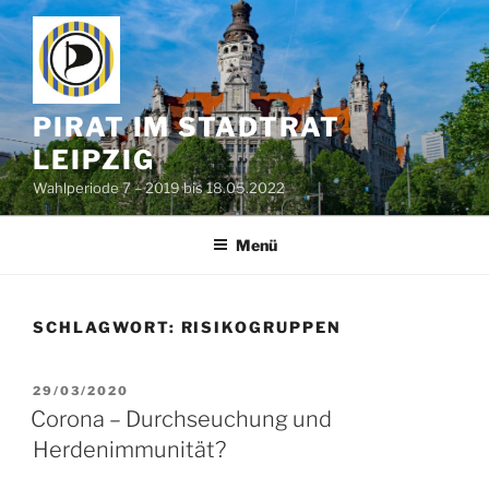
Zum
Inhalt
springen
PIRAT IM STADTRAT
LEIPZIG
Wahlperiode 7 – 2019 bis 18.05.2022
Menü
SCHLAGWORT:
RISIKOGRUPPEN
VERÖFFENTLICHT
29/03/2020
AM
Corona – Durchseuchung und
Herdenimmunität?