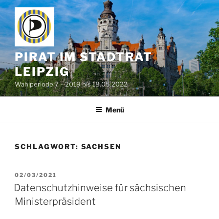
Zum
Inhalt
springen
PIRAT IM STADTRAT
LEIPZIG
Wahlperiode 7 – 2019 bis 18.05.2022
Menü
SCHLAGWORT:
SACHSEN
VERÖFFENTLICHT
02/03/2021
AM
Datenschutzhinweise für sächsischen
Ministerpräsident