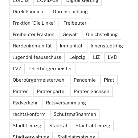
Corona
COVID-19
Digitalisierung
Direktkandidat
Durchseuchung
Fraktion "Die Linke"
Freibeuter
Freibeuter Fraktion
Gewalt
Gleichstellung
Herdenimmunität
Immunität
Innenstadtring
Jugendhilfeausschuss
Leipzig
LIZ
LVB
LVZ
Oberbürgermeister
Oberbürgermeisterwahl
Pandemie
Pirat
Piraten
Piratenpartei
Piraten Sachsen
Radverkehr
Ratsversammlung
rechtskonform
Schutzmaßnahmen
Stadt Leipzig
Stadtrat
Stadtrat Leipzig
Stadtverwaltung
Stellplatzsatzung