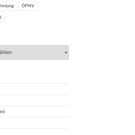
ährdung
ÖPNV
g
ed