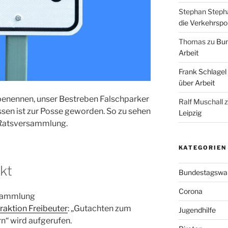
Stephan Steph
die Verkehrspoli
Thomas
zu
Bun
Arbeit
Frank Schlagel
über Arbeit
 benennen, unser Bestreben Falschparker
Ralf Muschall
sen ist zur Posse geworden. So zu sehen
Leipzig
n Ratsversammlung.
KATEGORIEN
kt
Bundestagswa
Corona
rsammlung
raktion Freibeuter
: „Gutachten zum
Jugendhilfe
“ wird aufgerufen.