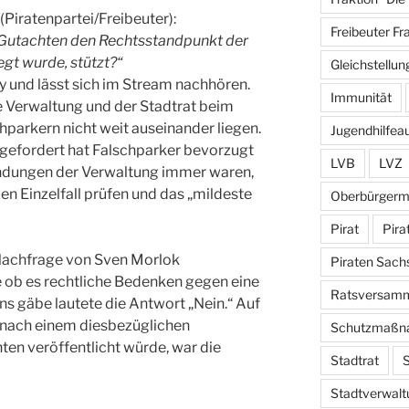
Piratenpartei/Freibeuter):
Freibeuter Fr
 Gutachten den Rechtsstandpunkt der
gt wurde, stützt?“
Gleichstellun
und lässt sich im Stream nachhören.
Immunität
e Verwaltung und der Stadtrat beim
arkern nicht weit auseinander liegen.
Jugendhilfea
t gefordert hat Falschparker bevorzugt
LVB
LVZ
ndungen der Verwaltung immer waren,
en Einzelfall prüfen und das „mildeste
Oberbürgerm
Pirat
Pira
 Nachfrage von Sven Morlok
Piraten Sach
e ob es rechtliche Bedenken gegen eine
Ratsversam
s gäbe lautete die Antwort „Nein.“ Auf
o nach einem diesbezüglichen
Schutzmaßn
en veröffentlicht würde, war die
Stadtrat
S
Stadtverwalt