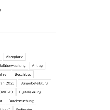
g
Akzeptanz
otalüberwachung
Antrag
ahren
Beschluss
ahl 2021
Bürgerbeteiligung
OVID-19
Digitalisierung
at
Durchseuchung
 Linke"
Freibeuter