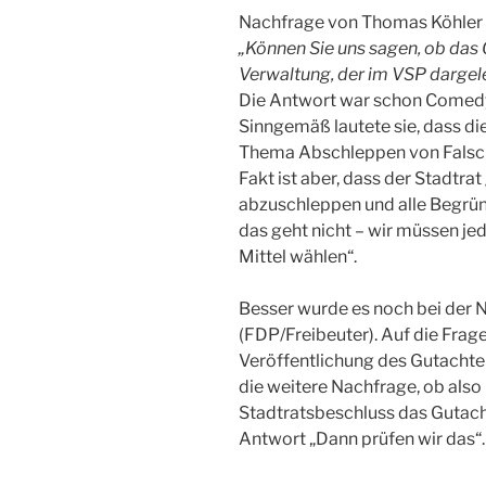
Nachfrage von Thomas Köhler (
„Können Sie uns sagen, ob das
Verwaltung, der im VSP dargele
Die Antwort war schon Comedy 
Sinngemäß lautete sie, dass di
Thema Abschleppen von Falschp
Fakt ist aber, dass der Stadtra
abzuschleppen und alle Begrü
das geht nicht – wir müssen jed
Mittel wählen“.
Besser wurde es noch bei der
(FDP/Freibeuter). Auf die Frag
Veröffentlichung des Gutachten
die weitere Nachfrage, ob als
Stadtratsbeschluss das Gutacht
Antwort „Dann prüfen wir das“.