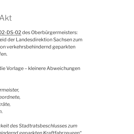
 Akt
02-DS-02
des Oberbürgermeisters:
id der Landesdirektion Sachsen zum
on verkehrsbehindernd geparkten
fen.
 die Vorlage – kleinere Abweichungen
rmeister,
eordnete,
räte,
m.
keit des Stadtratsbeschlusses zum
indernd geparkten Kraftfahrzeugen“