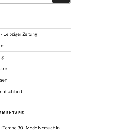
- Leipziger Zeitung
ber
ig
uter
hsen
Deutschland
MMENTARE
u
Tempo 30 -Modellversuch in