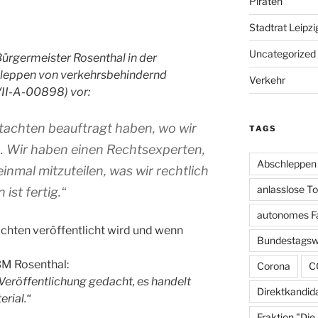
Piraten
Stadtrat Leipzi
Uncategorized
ürgermeister Rosenthal in der
leppen von verkehrsbehindernd
Verkehr
VII-A-00898) vor:
utachten beauftragt haben, wo wir
TAGS
. Wir haben einen Rechtsexperten,
Abschleppen
einmal mitzuteilen, was wir rechtlich
anlasslose T
ist fertig.“
autonomes F
achten veröffentlicht wird und wenn
Bundestagsw
M Rosenthal:
Corona
C
 Veröffentlichung gedacht, es handelt
Direktkandid
rial.“
Fraktion "Die