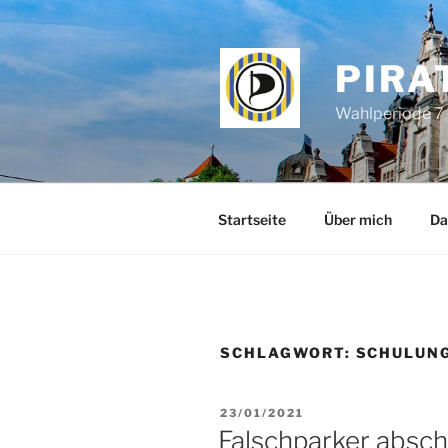
Zum
Inhalt
springen
PIRA
Wahlperiode 7 
Startseite
Über mich
Da
SCHLAGWORT:
SCHULUN
VERÖFFENTLICHT
23/01/2021
AM
Falschparker absch