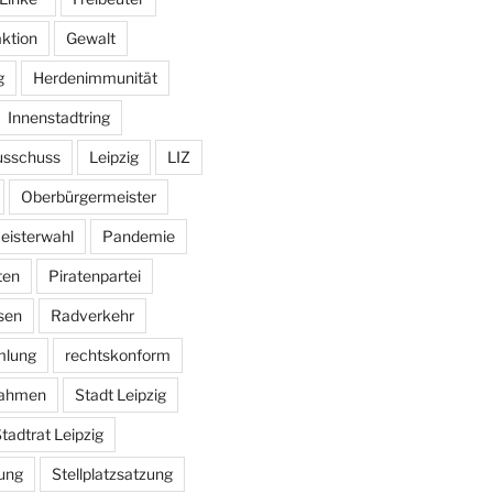
aktion
Gewalt
g
Herdenimmunität
Innenstadtring
usschuss
Leipzig
LIZ
Oberbürgermeister
eisterwahl
Pandemie
ten
Piratenpartei
sen
Radverkehr
mlung
rechtskonform
ahmen
Stadt Leipzig
tadtrat Leipzig
ung
Stellplatzsatzung