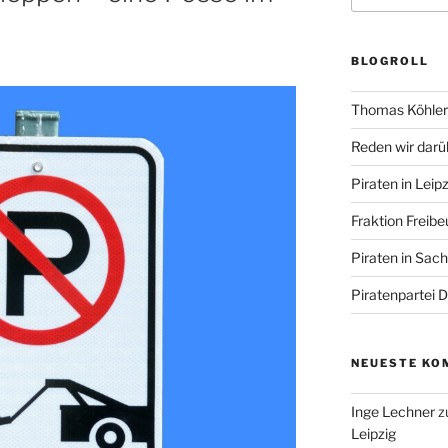
BLOGROLL
Thomas Köhler 
Reden wir darü
Piraten in Leipz
Fraktion Freibe
Piraten in Sac
Piratenpartei 
NEUESTE KO
Inge Lechner
z
Leipzig