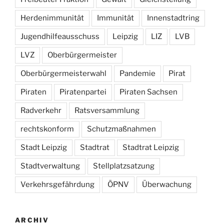
Herdenimmunität
Immunität
Innenstadtring
Jugendhilfeausschuss
Leipzig
LIZ
LVB
LVZ
Oberbürgermeister
Oberbürgermeisterwahl
Pandemie
Pirat
Piraten
Piratenpartei
Piraten Sachsen
Radverkehr
Ratsversammlung
rechtskonform
Schutzmaßnahmen
Stadt Leipzig
Stadtrat
Stadtrat Leipzig
Stadtverwaltung
Stellplatzsatzung
Verkehrsgefährdung
ÖPNV
Überwachung
ARCHIV