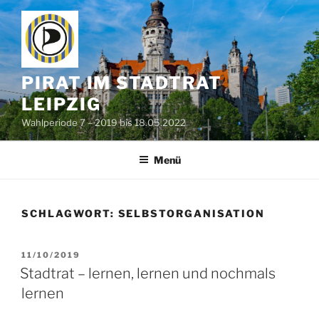
Zum
Inhalt
springen
PIRAT IM STADTRAT
LEIPZIG
Wahlperiode 7 – 2019 bis 18.05.2022
Menü
SCHLAGWORT:
SELBSTORGANISATION
VERÖFFENTLICHT
11/10/2019
AM
Stadtrat – lernen, lernen und nochmals
lernen