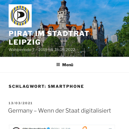
Zum
Inhalt
springen
PIRAT IM STADTRAT
LEIPZIG
Wahlperiode 7 – 2019 bis 18.05.2022
Menü
SCHLAGWORT:
SMARTPHONE
VERÖFFENTLICHT
13/03/2021
AM
Germany – Wenn der Staat digitalisiert