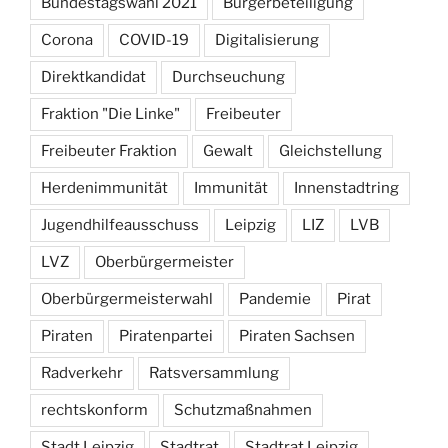
Bundestagswahl 2021
Bürgerbeteiligung
Corona
COVID-19
Digitalisierung
Direktkandidat
Durchseuchung
Fraktion "Die Linke"
Freibeuter
Freibeuter Fraktion
Gewalt
Gleichstellung
Herdenimmunität
Immunität
Innenstadtring
Jugendhilfeausschuss
Leipzig
LIZ
LVB
LVZ
Oberbürgermeister
Oberbürgermeisterwahl
Pandemie
Pirat
Piraten
Piratenpartei
Piraten Sachsen
Radverkehr
Ratsversammlung
rechtskonform
Schutzmaßnahmen
Stadt Leipzig
Stadtrat
Stadtrat Leipzig