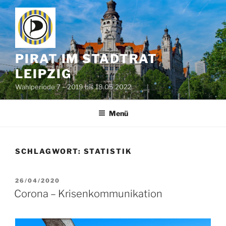
Zum
Inhalt
springen
PIRAT IM STADTRAT
LEIPZIG
Wahlperiode 7 – 2019 bis 18.05.2022
Menü
SCHLAGWORT:
STATISTIK
VERÖFFENTLICHT
26/04/2020
AM
Corona – Krisenkommunikation