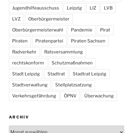
Jugendhilfeausschuss
Leipzig
LIZ
LVB
LVZ
Oberbürgermeister
Oberbürgermeisterwahl
Pandemie
Pirat
Piraten
Piratenpartei
Piraten Sachsen
Radverkehr
Ratsversammlung
rechtskonform
Schutzmaßnahmen
Stadt Leipzig
Stadtrat
Stadtrat Leipzig
Stadtverwaltung
Stellplatzsatzung
Verkehrsgefährdung
ÖPNV
Überwachung
ARCHIV
Archiv