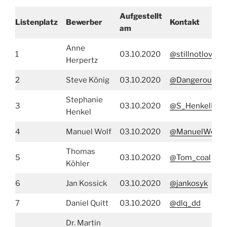
Aufgestellt
Listenplatz
Bewerber
Kontakt
am
Anne
1
03.10.2020
@stillnotlovin
Herpertz
2
Steve König
03.10.2020
@DangerousDet
Stephanie
3
03.10.2020
@S_HenkelDD
Henkel
4
Manuel Wolf
03.10.2020
@ManuelWolfD
Thomas
5
03.10.2020
@Tom_coal
Köhler
6
Jan Kossick
03.10.2020
@jankosyk
7
Daniel Quitt
03.10.2020
@dlq_dd
Dr. Martin