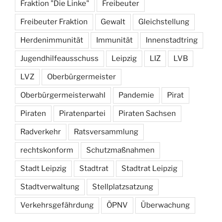
Fraktion "Die Linke"
Freibeuter
Freibeuter Fraktion
Gewalt
Gleichstellung
Herdenimmunität
Immunität
Innenstadtring
Jugendhilfeausschuss
Leipzig
LIZ
LVB
LVZ
Oberbürgermeister
Oberbürgermeisterwahl
Pandemie
Pirat
Piraten
Piratenpartei
Piraten Sachsen
Radverkehr
Ratsversammlung
rechtskonform
Schutzmaßnahmen
Stadt Leipzig
Stadtrat
Stadtrat Leipzig
Stadtverwaltung
Stellplatzsatzung
Verkehrsgefährdung
ÖPNV
Überwachung