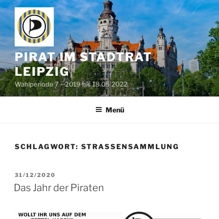
Zum
Inhalt
springen
PIRAT IM STADTRAT
LEIPZIG
Wahlperiode 7 – 2019 bis 18.05.2022
Menü
SCHLAGWORT:
STRASSENSAMMLUNG
VERÖFFENTLICHT
31/12/2020
AM
Das Jahr der Piraten