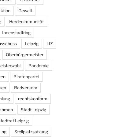
aktion
Gewalt
g
Herdenimmunität
Innenstadtring
usschuss
Leipzig
LIZ
Oberbürgermeister
eisterwahl
Pandemie
ten
Piratenpartei
sen
Radverkehr
mlung
rechtskonform
ahmen
Stadt Leipzig
tadtrat Leipzig
ung
Stellplatzsatzung