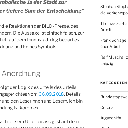
mbolische Ja der Stadt zur
Stephan Steph
er tiefere Sinn der Entscheidung
“
die Verkehrspoli
Thomas
zu
Bun
r die Reaktionen der BILD-Presse, des
Arbeit
rn. Die Aussage ist einfach falsch, zur
eit auf dem Innenstadtring bedarf es
Frank Schlagel
rdnung und keines Symbols.
über Arbeit
Ralf Muschall
Leipzig
e Anordnung
KATEGORIEN
olgt der Logik des Urteils des Urteils
ungsgerichtes vom
06.09.2018
. Details
Bundestagswa
r und den Leserinnen und Lesern, ich bin
Corona
ündung ist komplex.
Jugendhilfe
nach diesem Urteil zulässig ist auf dem