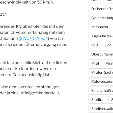
Geschwindigkeit von 50 km/h.
Freibeuter Fr
tzt?
Gleichstellun
ahrenden Kfz überholen die mit dem
Immunität
atürlich vorschriftsmäßig mit dem
Jugendhilfea
stabstand (
StVO § 5 Abs. 4
) von 1,5
hen bei jedem Überholvorgang einen
LVB
LVZ
Oberbürgerm
ich fast ausschließlich auf der linken
Pirat
Pira
nach rechts einordnen, wenn ein
Piraten Sach
tenstraßen beabsichtigt ist.
Ratsversam
, also dem eventuellen ständigen
Schutzmaßn
r ja eine Unfallgefahr darstellt,
Stadtrat
S
Stadtverwalt