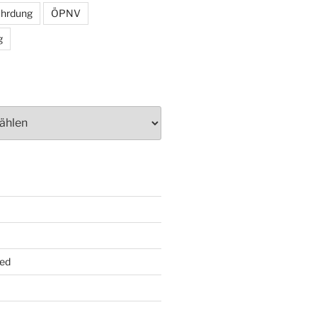
ährdung
ÖPNV
g
ed