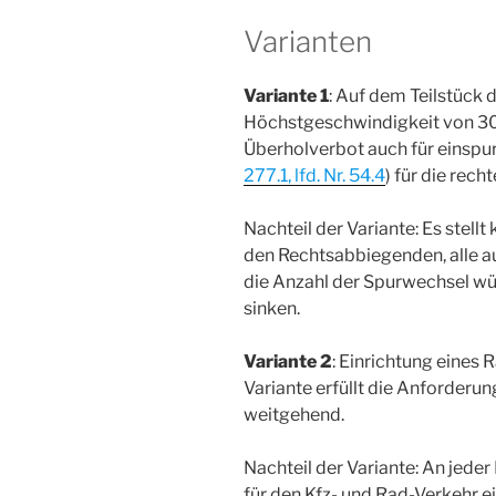
Varianten
Variante 1
: Auf dem Teilstück 
Höchstgeschwindigkeit von 30 
Überholverbot auch für einspur
277.1, lfd. Nr. 54.4
) für die rech
Nachteil der Variante: Es stell
den Rechtsabbiegenden, alle au
die Anzahl der Spurwechsel wür
sinken.
Variante 2
: Einrichtung eines 
Variante erfüllt die Anforderu
weitgehend.
Nachteil der Variante: An jede
für den Kfz- und Rad-Verkehr ei