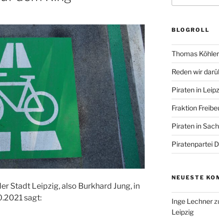
BLOGROLL
Thomas Köhler 
Reden wir darü
Piraten in Leipz
Fraktion Freibe
Piraten in Sac
Piratenpartei 
NEUESTE KO
 Stadt Leipzig, also Burkhard Jung, in
.2021 sagt:
Inge Lechner
z
Leipzig