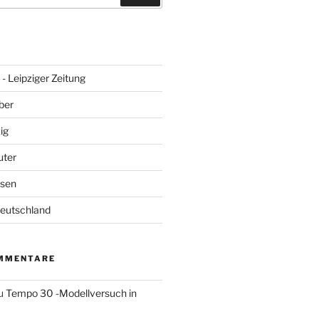
- Leipziger Zeitung
ber
ig
uter
hsen
Deutschland
MMENTARE
u
Tempo 30 -Modellversuch in