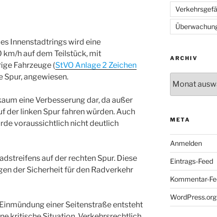
Verkehrsgef
Überwachun
des Innenstadtrings wird eine
km/h auf dem Teilstück, mit
ARCHIV
ige Fahrzeuge (
StVO Anlage 2 Zeichen
te Spur, angewiesen.
Archiv
t kaum eine Verbesserung dar, da außer
f der linken Spur fahren würden. Auch
META
de voraussichtlich nicht deutlich
Anmelden
Radstreifens auf der rechten Spur. Diese
Eintrags-Feed
ngen der Sicherheit für den Radverkehr
Kommentar-Fe
WordPress.org
r Einmündung einer Seitenstraße entsteht
ne kritische Situation. Verkehrsrechtlich