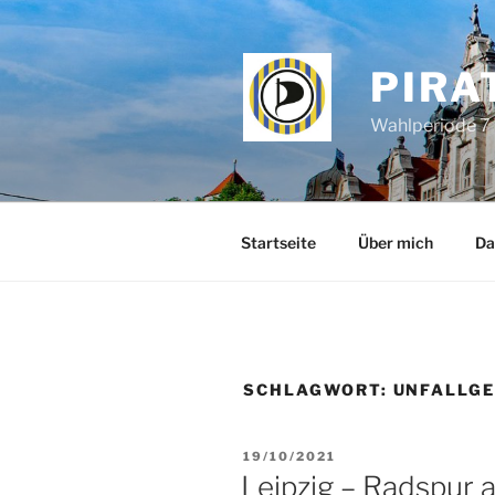
Zum
Inhalt
springen
PIRA
Wahlperiode 7 
Startseite
Über mich
Da
SCHLAGWORT:
UNFALLG
VERÖFFENTLICHT
19/10/2021
AM
Leipzig – Radspur 