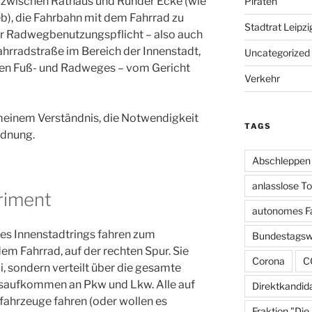
, zwischen Rathaus und Runder Ecke (wie
Piraten
b), die Fahrbahn mit dem Fahrrad zu
Stadtrat Leipzi
er Radwegbenutzungspflicht – also auch
Fahrradstraße im Bereich der Innenstadt,
Uncategorized
en Fuß- und Radweges – vom Gericht
Verkehr
meinem Verständnis, die Notwendigkeit
TAGS
rdnung.
Abschleppen
anlasslose T
riment
autonomes F
es Innenstadtrings fahren zum
Bundestagsw
m Fahrrad, auf der rechten Spur. Sie
Corona
C
i, sondern verteilt über die gesamte
rsaufkommen an Pkw und Lkw. Alle auf
Direktkandid
fahrzeuge fahren (oder wollen es
Fraktion "Die