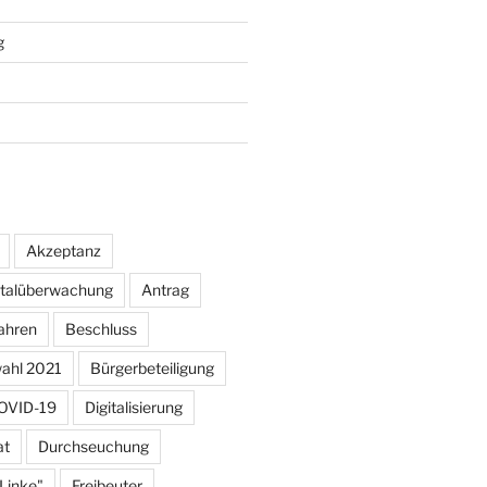
g
Akzeptanz
otalüberwachung
Antrag
ahren
Beschluss
ahl 2021
Bürgerbeteiligung
OVID-19
Digitalisierung
at
Durchseuchung
 Linke"
Freibeuter