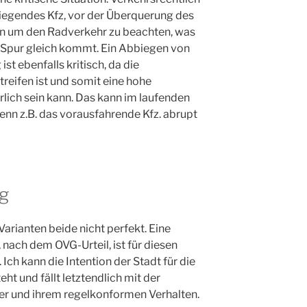
iegendes Kfz, vor der Überquerung des
ten um den Radverkehr zu beachten, was
 Spur gleich kommt. Ein Abbiegen von
st ebenfalls kritisch, da die
treifen ist und somit eine hohe
lich sein kann. Das kann im laufenden
wenn z.B. das vorausfahrende Kfz. abrupt
g
arianten beide nicht perfekt. Eine
nach dem OVG-Urteil, ist für diesen
Ich kann die Intention der Stadt für die
eht und fällt letztendlich mit der
er und ihrem regelkonformen Verhalten.