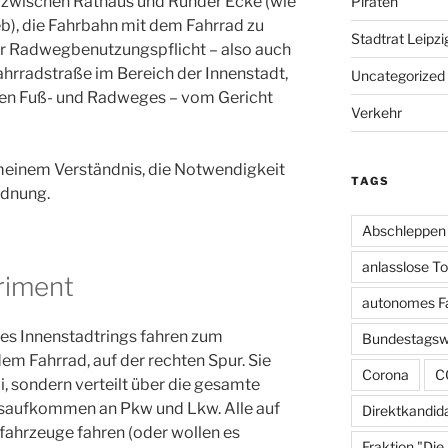
, zwischen Rathaus und Runder Ecke (wie
Piraten
b), die Fahrbahn mit dem Fahrrad zu
Stadtrat Leipzi
er Radwegbenutzungspflicht – also auch
Fahrradstraße im Bereich der Innenstadt,
Uncategorized
en Fuß- und Radweges – vom Gericht
Verkehr
meinem Verständnis, die Notwendigkeit
TAGS
rdnung.
Abschleppen
anlasslose T
riment
autonomes F
es Innenstadtrings fahren zum
Bundestagsw
m Fahrrad, auf der rechten Spur. Sie
Corona
C
i, sondern verteilt über die gesamte
rsaufkommen an Pkw und Lkw. Alle auf
Direktkandid
fahrzeuge fahren (oder wollen es
Fraktion "Die