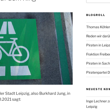
BLOGROLL
Thomas Köhler 
Reden wir darü
Piraten in Leipz
Fraktion Freibe
Piraten in Sac
Piratenpartei 
NEUESTE KO
 Stadt Leipzig, also Burkhard Jung, in
.2021 sagt:
Inge Lechner
z
Leipzig