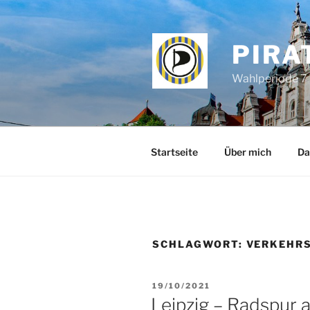
Zum
Inhalt
springen
PIRA
Wahlperiode 7 
Startseite
Über mich
Da
SCHLAGWORT:
VERKEHR
VERÖFFENTLICHT
19/10/2021
AM
Leipzig – Radspur 