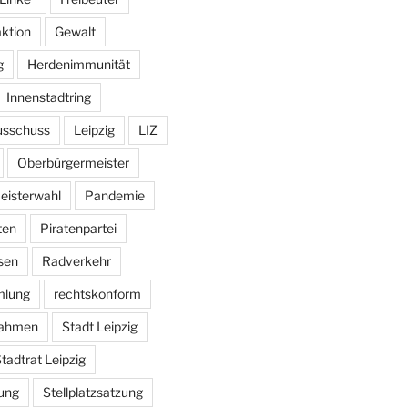
aktion
Gewalt
g
Herdenimmunität
Innenstadtring
usschuss
Leipzig
LIZ
Oberbürgermeister
eisterwahl
Pandemie
ten
Piratenpartei
sen
Radverkehr
mlung
rechtskonform
ahmen
Stadt Leipzig
tadtrat Leipzig
ung
Stellplatzsatzung