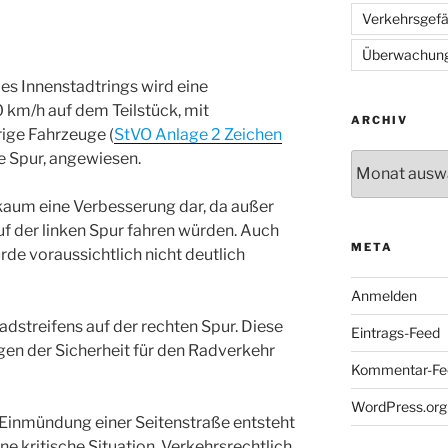
Verkehrsgef
Überwachun
des Innenstadtrings wird eine
km/h auf dem Teilstück, mit
ARCHIV
ige Fahrzeuge (
StVO Anlage 2 Zeichen
te Spur, angewiesen.
Archiv
t kaum eine Verbesserung dar, da außer
f der linken Spur fahren würden. Auch
META
de voraussichtlich nicht deutlich
Anmelden
Radstreifens auf der rechten Spur. Diese
Eintrags-Feed
ngen der Sicherheit für den Radverkehr
Kommentar-Fe
WordPress.org
r Einmündung einer Seitenstraße entsteht
ne kritische Situation. Verkehrsrechtlich