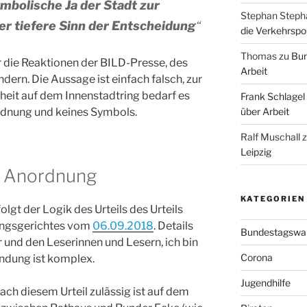
mbolische Ja der Stadt zur
Stephan Steph
er tiefere Sinn der Entscheidung
“
die Verkehrspoli
Thomas
zu
Bun
r die Reaktionen der BILD-Presse, des
Arbeit
rn. Die Aussage ist einfach falsch, zur
eit auf dem Innenstadtring bedarf es
Frank Schlagel
rdnung und keines Symbols.
über Arbeit
Ralf Muschall
Leipzig
e Anordnung
KATEGORIEN
olgt der Logik des Urteils des Urteils
ungsgerichtes vom
06.09.2018
. Details
Bundestagswa
r und den Leserinnen und Lesern, ich bin
Corona
ündung ist komplex.
Jugendhilfe
nach diesem Urteil zulässig ist auf dem