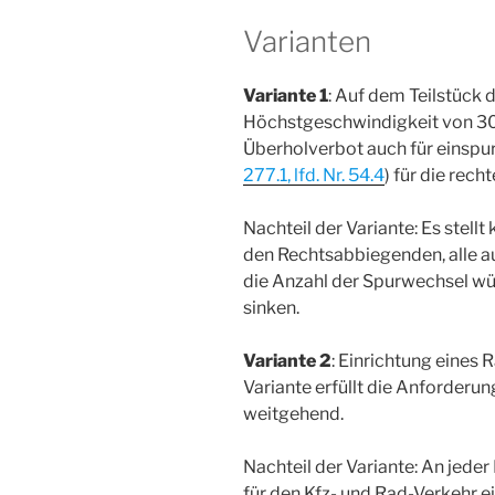
Varianten
Variante 1
: Auf dem Teilstück 
Höchstgeschwindigkeit von 30 
Überholverbot auch für einspur
277.1, lfd. Nr. 54.4
) für die rech
Nachteil der Variante: Es stell
den Rechtsabbiegenden, alle au
die Anzahl der Spurwechsel wür
sinken.
Variante 2
: Einrichtung eines 
Variante erfüllt die Anforderu
weitgehend.
Nachteil der Variante: An jede
für den Kfz- und Rad-Verkehr ei