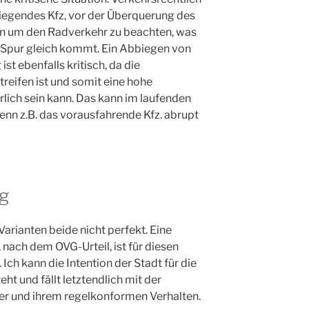
iegendes Kfz, vor der Überquerung des
ten um den Radverkehr zu beachten, was
 Spur gleich kommt. Ein Abbiegen von
st ebenfalls kritisch, da die
treifen ist und somit eine hohe
lich sein kann. Das kann im laufenden
wenn z.B. das vorausfahrende Kfz. abrupt
g
arianten beide nicht perfekt. Eine
nach dem OVG-Urteil, ist für diesen
Ich kann die Intention der Stadt für die
eht und fällt letztendlich mit der
er und ihrem regelkonformen Verhalten.