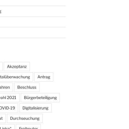
g
Akzeptanz
otalüberwachung
Antrag
ahren
Beschluss
ahl 2021
Bürgerbeteiligung
OVID-19
Digitalisierung
at
Durchseuchung
 Linke"
Freibeuter