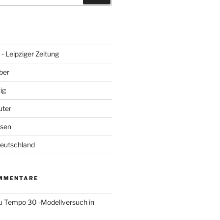
- Leipziger Zeitung
ber
ig
uter
hsen
Deutschland
MMENTARE
u
Tempo 30 -Modellversuch in