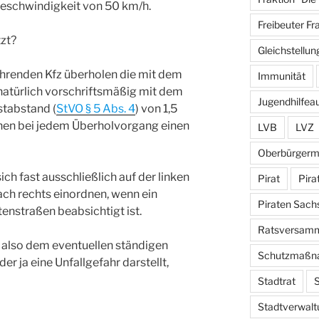
Geschwindigkeit von 50 km/h.
Freibeuter Fr
tzt?
Gleichstellun
ahrenden Kfz überholen die mit dem
Immunität
atürlich vorschriftsmäßig mit dem
Jugendhilfea
stabstand (
StVO § 5 Abs. 4
) von 1,5
hen bei jedem Überholvorgang einen
LVB
LVZ
Oberbürgerm
ich fast ausschließlich auf der linken
Pirat
Pira
nach rechts einordnen, wenn ein
Piraten Sach
tenstraßen beabsichtigt ist.
Ratsversam
, also dem eventuellen ständigen
Schutzmaßn
r ja eine Unfallgefahr darstellt,
Stadtrat
S
Stadtverwalt