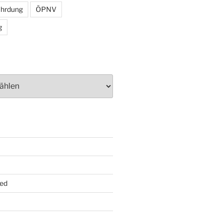
ährdung
ÖPNV
g
ed