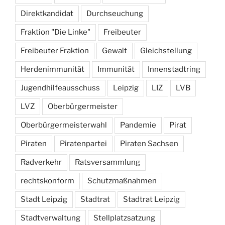
Direktkandidat
Durchseuchung
Fraktion "Die Linke"
Freibeuter
Freibeuter Fraktion
Gewalt
Gleichstellung
Herdenimmunität
Immunität
Innenstadtring
Jugendhilfeausschuss
Leipzig
LIZ
LVB
LVZ
Oberbürgermeister
Oberbürgermeisterwahl
Pandemie
Pirat
Piraten
Piratenpartei
Piraten Sachsen
Radverkehr
Ratsversammlung
rechtskonform
Schutzmaßnahmen
Stadt Leipzig
Stadtrat
Stadtrat Leipzig
Stadtverwaltung
Stellplatzsatzung