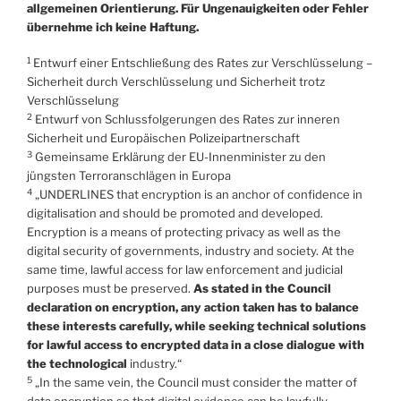
allgemeinen Orientierung. Für Ungenauigkeiten oder Fehler
übernehme ich keine Haftung.
1
Entwurf einer Entschließung des Rates zur Verschlüsselung –
Sicherheit durch Verschlüsselung und Sicherheit trotz
Verschlüsselung
2
Entwurf von Schlussfolgerungen des Rates zur inneren
Sicherheit und Europäischen Polizeipartnerschaft
3
Gemeinsame Erklärung der EU-Innenminister zu den
jüngsten Terroranschlägen in Europa
4
„UNDERLINES that encryption is an anchor of confidence in
digitalisation and should be promoted and developed.
Encryption is a means of protecting privacy as well as the
digital security of governments, industry and society. At the
same time, lawful access for law enforcement and judicial
purposes must be preserved.
As stated in the Council
declaration on encryption, any action taken has to balance
these interests carefully, while seeking technical solutions
for lawful access to encrypted data in a close dialogue with
the technological
industry.“
5
„In the same vein, the Council must consider the matter of