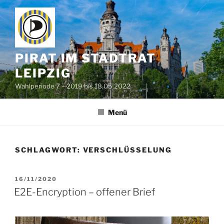
Zum
Inhalt
springen
PIRAT IM STADTRAT
LEIPZIG
Wahlperiode 7 – 2019 bis 18.05.2022
Menü
SCHLAGWORT:
VERSCHLÜSSELUNG
VERÖFFENTLICHT
16/11/2020
AM
E2E-Encryption – offener Brief