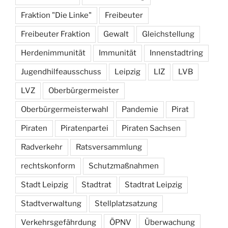
Fraktion "Die Linke"
Freibeuter
Freibeuter Fraktion
Gewalt
Gleichstellung
Herdenimmunität
Immunität
Innenstadtring
Jugendhilfeausschuss
Leipzig
LIZ
LVB
LVZ
Oberbürgermeister
Oberbürgermeisterwahl
Pandemie
Pirat
Piraten
Piratenpartei
Piraten Sachsen
Radverkehr
Ratsversammlung
rechtskonform
Schutzmaßnahmen
Stadt Leipzig
Stadtrat
Stadtrat Leipzig
Stadtverwaltung
Stellplatzsatzung
Verkehrsgefährdung
ÖPNV
Überwachung