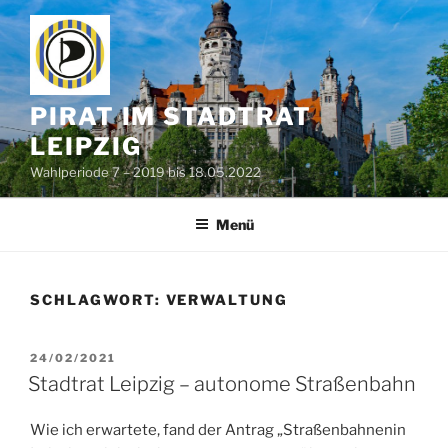
Zum
Inhalt
springen
PIRAT IM STADTRAT
LEIPZIG
Wahlperiode 7 – 2019 bis 18.05.2022
Menü
SCHLAGWORT:
VERWALTUNG
VERÖFFENTLICHT
24/02/2021
AM
Stadtrat Leipzig – autonome Straßenbahn
Wie ich erwartete, fand der Antrag „Straßenbahnenin