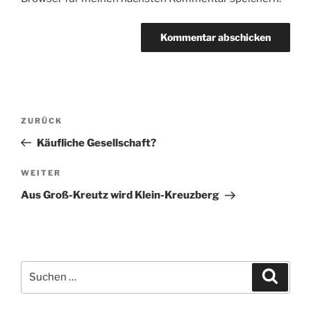
Beitragsnavigation
Vorheriger
ZURÜCK
Beitrag
Käufliche Gesellschaft?
Nächster
WEITER
Beitrag
Aus Groß-Kreutz wird Klein-Kreuzberg
Suchen
Suche
nach: