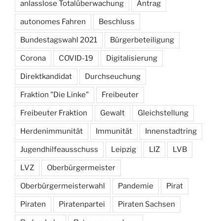
anlasslose Totalüberwachung
Antrag
autonomes Fahren
Beschluss
Bundestagswahl 2021
Bürgerbeteiligung
Corona
COVID-19
Digitalisierung
Direktkandidat
Durchseuchung
Fraktion "Die Linke"
Freibeuter
Freibeuter Fraktion
Gewalt
Gleichstellung
Herdenimmunität
Immunität
Innenstadtring
Jugendhilfeausschuss
Leipzig
LIZ
LVB
LVZ
Oberbürgermeister
Oberbürgermeisterwahl
Pandemie
Pirat
Piraten
Piratenpartei
Piraten Sachsen