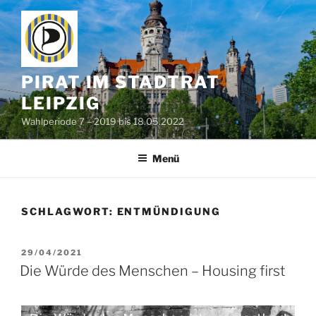
Zum
Inhalt
springen
PIRAT IM STADTRAT
LEIPZIG
Wahlperiode 7 – 2019 bis 18.05.2022
Menü
SCHLAGWORT:
ENTMÜNDIGUNG
VERÖFFENTLICHT
29/04/2021
AM
Die Würde des Menschen – Housing first