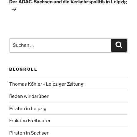
Beitrag
Der ADAC-Sachsen und die Verkehrspolitik in Leipzig
Suchen
Suche
nach:
BLOGROLL
Thomas Köhler - Leipziger Zeitung
Reden wir darüber
Piraten in Leipzig
Fraktion Freibeuter
Piraten in Sachsen