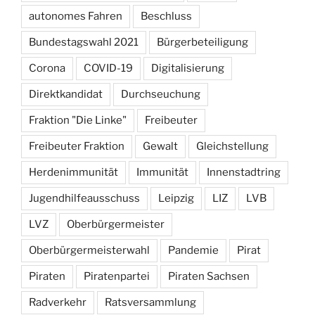
autonomes Fahren
Beschluss
Bundestagswahl 2021
Bürgerbeteiligung
Corona
COVID-19
Digitalisierung
Direktkandidat
Durchseuchung
Fraktion "Die Linke"
Freibeuter
Freibeuter Fraktion
Gewalt
Gleichstellung
Herdenimmunität
Immunität
Innenstadtring
Jugendhilfeausschuss
Leipzig
LIZ
LVB
LVZ
Oberbürgermeister
Oberbürgermeisterwahl
Pandemie
Pirat
Piraten
Piratenpartei
Piraten Sachsen
Radverkehr
Ratsversammlung