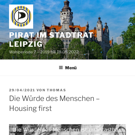
Zum
Inhalt
springen
PIRAT IM STADTRAT
LEIPZIG
Wahlperiode 7 – 2019 bis 18.05.2022
Menü
VERÖFFENTLICHT
29/04/2021
VON
THOMAS
AM
Die Würde des Menschen –
Housing first