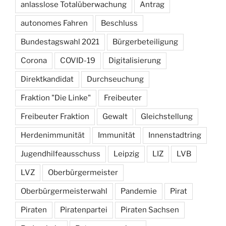
anlasslose Totalüberwachung
Antrag
autonomes Fahren
Beschluss
Bundestagswahl 2021
Bürgerbeteiligung
Corona
COVID-19
Digitalisierung
Direktkandidat
Durchseuchung
Fraktion "Die Linke"
Freibeuter
Freibeuter Fraktion
Gewalt
Gleichstellung
Herdenimmunität
Immunität
Innenstadtring
Jugendhilfeausschuss
Leipzig
LIZ
LVB
LVZ
Oberbürgermeister
Oberbürgermeisterwahl
Pandemie
Pirat
Piraten
Piratenpartei
Piraten Sachsen