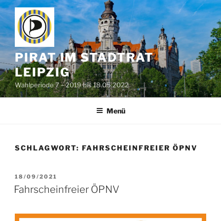
Zum
Inhalt
springen
PIRAT IM STADTRAT
LEIPZIG
Wahlperiode 7 – 2019 bis 18.05.2022
Menü
SCHLAGWORT:
FAHRSCHEINFREIER ÖPNV
VERÖFFENTLICHT
18/09/2021
AM
Fahrscheinfreier ÖPNV