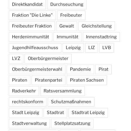
Direktkandidat
Durchseuchung
Fraktion "Die Linke"
Freibeuter
Freibeuter Fraktion
Gewalt
Gleichstellung
Herdenimmunität
Immunität
Innenstadtring
Jugendhilfeausschuss
Leipzig
LIZ
LVB
LVZ
Oberbürgermeister
Oberbürgermeisterwahl
Pandemie
Pirat
Piraten
Piratenpartei
Piraten Sachsen
Radverkehr
Ratsversammlung
rechtskonform
Schutzmaßnahmen
Stadt Leipzig
Stadtrat
Stadtrat Leipzig
Stadtverwaltung
Stellplatzsatzung