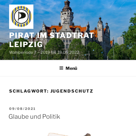
Zum
Inhalt
springen
PIRAT IM STADTRAT
LEIPZIG
Wahlperiode 7 – 2019 bis 18.05.2022
Menü
SCHLAGWORT:
JUGENDSCHUTZ
VERÖFFENTLICHT
09/08/2021
AM
Glaube und Politik