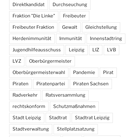
Direktkandidat
Durchseuchung
Fraktion "Die Linke"
Freibeuter
Freibeuter Fraktion
Gewalt
Gleichstellung
Herdenimmunität
Immunität
Innenstadtring
Jugendhilfeausschuss
Leipzig
LIZ
LVB
LVZ
Oberbürgermeister
Oberbürgermeisterwahl
Pandemie
Pirat
Piraten
Piratenpartei
Piraten Sachsen
Radverkehr
Ratsversammlung
rechtskonform
Schutzmaßnahmen
Stadt Leipzig
Stadtrat
Stadtrat Leipzig
Stadtverwaltung
Stellplatzsatzung