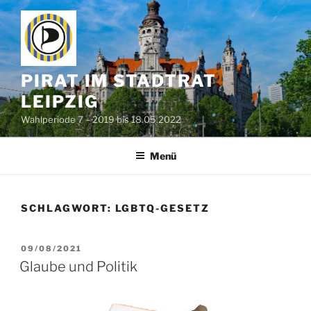
Zum
Inhalt
springen
PIRAT IM STADTRAT
LEIPZIG
Wahlperiode 7 – 2019 bis 18.05.2022
Menü
SCHLAGWORT:
LGBTQ-GESETZ
VERÖFFENTLICHT
09/08/2021
AM
Glaube und Politik