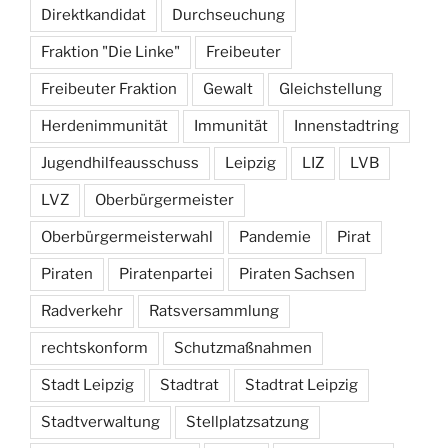
Direktkandidat
Durchseuchung
Fraktion "Die Linke"
Freibeuter
Freibeuter Fraktion
Gewalt
Gleichstellung
Herdenimmunität
Immunität
Innenstadtring
Jugendhilfeausschuss
Leipzig
LIZ
LVB
LVZ
Oberbürgermeister
Oberbürgermeisterwahl
Pandemie
Pirat
Piraten
Piratenpartei
Piraten Sachsen
Radverkehr
Ratsversammlung
rechtskonform
Schutzmaßnahmen
Stadt Leipzig
Stadtrat
Stadtrat Leipzig
Stadtverwaltung
Stellplatzsatzung