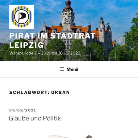
Zum
Inhalt
springen
PIRAT IM STADTRAT
LEIPZIG
Wahlperiode 7 – 2019 bis 18.05.2022
Menü
SCHLAGWORT:
ORBAN
VERÖFFENTLICHT
09/08/2021
AM
Glaube und Politik