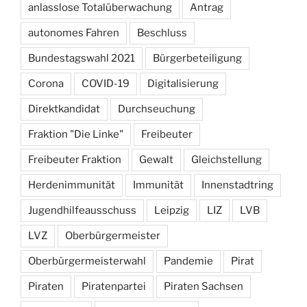
anlasslose Totalüberwachung
Antrag
autonomes Fahren
Beschluss
Bundestagswahl 2021
Bürgerbeteiligung
Corona
COVID-19
Digitalisierung
Direktkandidat
Durchseuchung
Fraktion "Die Linke"
Freibeuter
Freibeuter Fraktion
Gewalt
Gleichstellung
Herdenimmunität
Immunität
Innenstadtring
Jugendhilfeausschuss
Leipzig
LIZ
LVB
LVZ
Oberbürgermeister
Oberbürgermeisterwahl
Pandemie
Pirat
Piraten
Piratenpartei
Piraten Sachsen