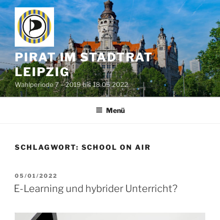
Zum
Inhalt
springen
PIRAT IM STADTRAT
LEIPZIG
Wahlperiode 7 – 2019 bis 18.05.2022
Menü
SCHLAGWORT:
SCHOOL ON AIR
VERÖFFENTLICHT
05/01/2022
AM
E-Learning und hybrider Unterricht?