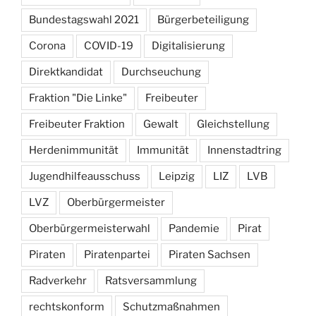
Bundestagswahl 2021
Bürgerbeteiligung
Corona
COVID-19
Digitalisierung
Direktkandidat
Durchseuchung
Fraktion "Die Linke"
Freibeuter
Freibeuter Fraktion
Gewalt
Gleichstellung
Herdenimmunität
Immunität
Innenstadtring
Jugendhilfeausschuss
Leipzig
LIZ
LVB
LVZ
Oberbürgermeister
Oberbürgermeisterwahl
Pandemie
Pirat
Piraten
Piratenpartei
Piraten Sachsen
Radverkehr
Ratsversammlung
rechtskonform
Schutzmaßnahmen