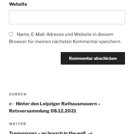
Website
Name, E-Mail-Adresse und Website in diesem
Browser für meinen nächsten Kommentar speichern.
Beitragsnavigation
Vorheriger
ZURÜCK
Beitrag
Hinter den Leipziger Rathausmauern –
Ratsversammlung 08.12.2021
Nächster
WEITER
Beitrag
Transparenz – no breach in the wall