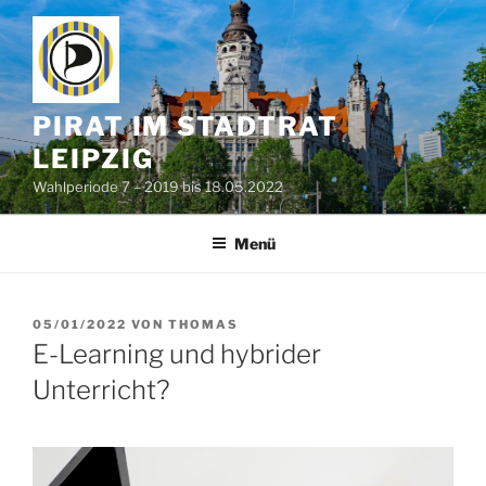
Zum
Inhalt
springen
PIRAT IM STADTRAT
LEIPZIG
Wahlperiode 7 – 2019 bis 18.05.2022
Menü
VERÖFFENTLICHT
05/01/2022
VON
THOMAS
AM
E-Learning und hybrider
Unterricht?