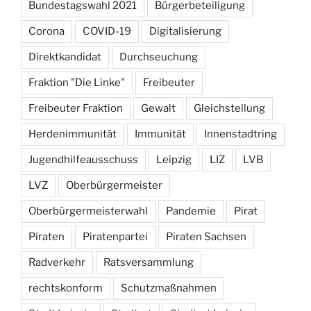
Bundestagswahl 2021
Bürgerbeteiligung
Corona
COVID-19
Digitalisierung
Direktkandidat
Durchseuchung
Fraktion "Die Linke"
Freibeuter
Freibeuter Fraktion
Gewalt
Gleichstellung
Herdenimmunität
Immunität
Innenstadtring
Jugendhilfeausschuss
Leipzig
LIZ
LVB
LVZ
Oberbürgermeister
Oberbürgermeisterwahl
Pandemie
Pirat
Piraten
Piratenpartei
Piraten Sachsen
Radverkehr
Ratsversammlung
rechtskonform
Schutzmaßnahmen