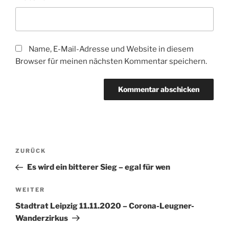
Name, E-Mail-Adresse und Website in diesem
Browser für meinen nächsten Kommentar speichern.
Beitragsnavigation
Vorheriger
ZURÜCK
Beitrag
Es wird ein bitterer Sieg – egal für wen
Nächster
WEITER
Beitrag
Stadtrat Leipzig 11.11.2020 – Corona-Leugner-
Wanderzirkus