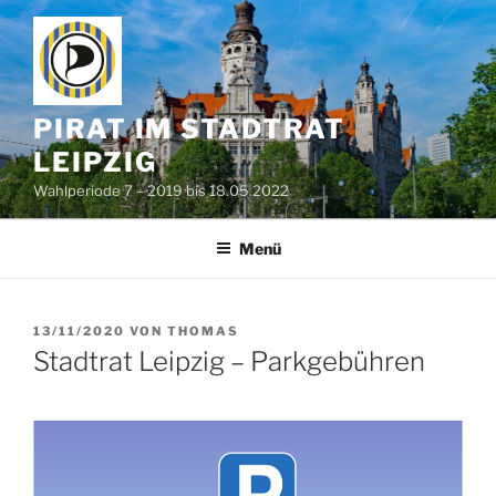
Zum
Inhalt
springen
PIRAT IM STADTRAT
LEIPZIG
Wahlperiode 7 – 2019 bis 18.05.2022
Menü
VERÖFFENTLICHT
13/11/2020
VON
THOMAS
AM
Stadtrat Leipzig – Parkgebühren