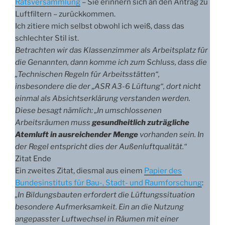
Ratsversammlung
– Sie erinnern sich an den Antrag zu
Luftfiltern – zurückkommen.
Ich zitiere mich selbst obwohl ich weiß, dass das
schlechter Stil ist.
Betrachten wir das Klassenzimmer als Arbeitsplatz für
die Genannten, dann komme ich zum Schluss, dass die
„Technischen Regeln für Arbeitsstätten“,
insbesondere die der „ASR A3-6 Lüftung“, dort nicht
einmal als Absichtserklärung verstanden werden.
Diese besagt nämlich: „In umschlossenen
Arbeitsräumen muss
gesundheitlich zuträgliche
Atemluft in ausreichender Menge
vorhanden sein. In
der Regel entspricht dies der Außenluftqualität.“
Zitat Ende
Ein zweites Zitat, diesmal aus einem
Papier des
Bundesinstituts für Bau-, Stadt- und Raumforschung
:
„In Bildungsbauten erfordert die Lüftungssituation
besondere Aufmerksamkeit. Ein an die Nutzung
angepasster Luftwechsel in Räumen mit einer