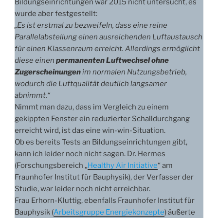
Bildungseinrichtungen war 2015 nicht untersucht, es
wurde aber festgestellt:
„Es ist erstmal zu bezweifeln, dass eine reine
Parallelabstellung einen ausreichenden Luftaustausch
für einen Klassenraum erreicht. Allerdings ermöglicht
diese einen
permanenten Luftwechsel ohne
Zugerscheinungen
im normalen Nutzungsbetrieb,
wodurch die Luftqualität deutlich langsamer
abnimmt.“
Nimmt man dazu, dass im Vergleich zu einem
gekippten Fenster ein reduzierter Schalldurchgang
erreicht wird, ist das eine win-win-Situation.
Ob es bereits Tests an Bildungseinrichtungen gibt,
kann ich leider noch nicht sagen. Dr. Hermes
(Forschungsbereich „
Healthy Air Initiative
“ am
Fraunhofer Institut für Bauphysik), der Verfasser der
Studie, war leider noch nicht erreichbar.
Frau Erhorn-Kluttig, ebenfalls Fraunhofer Institut für
Bauphysik (
Arbeitsgruppe Energiekonzepte
) äußerte