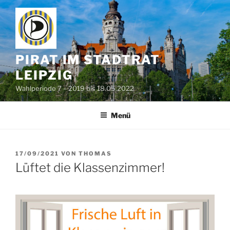
Zum
Inhalt
springen
PIRAT IM STADTRAT
LEIPZIG
Wahlperiode 7 – 2019 bis 18.05.2022
Menü
VERÖFFENTLICHT
17/09/2021
VON
THOMAS
AM
Lüftet die Klassenzimmer!