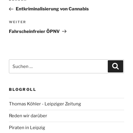
Vorheriger
Beitrag
Entkriminalisierung von Cannabis
Nächster
WEITER
Beitrag
Fahrscheinfreier ÖPNV
Suchen
Suche
nach:
BLOGROLL
Thomas Köhler - Leipziger Zeitung
Reden wir darüber
Piraten in Leipzig