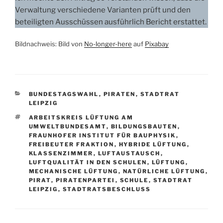
Verwaltung verschiedene Varianten prüft und den
beteiligten Ausschüssen ausführlich Bericht erstattet.
Bildnachweis: Bild von
No-longer-here
auf
Pixabay
KATEGORIEN
BUNDESTAGSWAHL
,
PIRATEN
,
STADTRAT
LEIPZIG
SCHLAGWÖRTER
ARBEITSKREIS LÜFTUNG AM
UMWELTBUNDESAMT
,
BILDUNGSBAUTEN
,
FRAUNHOFER INSTITUT FÜR BAUPHYSIK
,
FREIBEUTER FRAKTION
,
HYBRIDE LÜFTUNG
,
KLASSENZIMMER
,
LUFTAUSTAUSCH
,
LUFTQUALITÄT IN DEN SCHULEN
,
LÜFTUNG
,
MECHANISCHE LÜFTUNG
,
NATÜRLICHE LÜFTUNG
,
PIRAT
,
PIRATENPARTEI
,
SCHULE
,
STADTRAT
LEIPZIG
,
STADTRATSBESCHLUSS