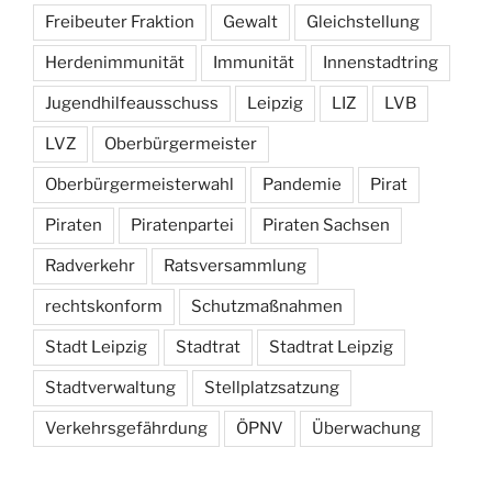
Freibeuter Fraktion
Gewalt
Gleichstellung
Herdenimmunität
Immunität
Innenstadtring
Jugendhilfeausschuss
Leipzig
LIZ
LVB
LVZ
Oberbürgermeister
Oberbürgermeisterwahl
Pandemie
Pirat
Piraten
Piratenpartei
Piraten Sachsen
Radverkehr
Ratsversammlung
rechtskonform
Schutzmaßnahmen
Stadt Leipzig
Stadtrat
Stadtrat Leipzig
Stadtverwaltung
Stellplatzsatzung
Verkehrsgefährdung
ÖPNV
Überwachung