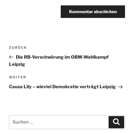
Beitragsnavigation
Vorheriger
ZURÜCK
Beitrag
Die RB-Verschwörung im OBM-Wahlkampf
Leipzig
Nächster
WEITER
Beitrag
Causa Lily – wieviel Demokratie verträgt Leipzig
Suchen
Suche
nach: