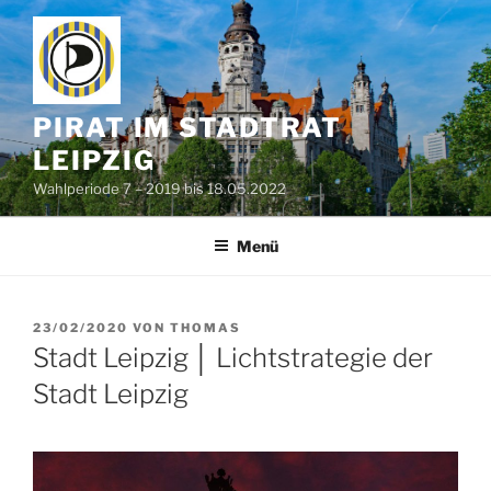
Zum
Inhalt
springen
PIRAT IM STADTRAT
LEIPZIG
Wahlperiode 7 – 2019 bis 18.05.2022
Menü
VERÖFFENTLICHT
23/02/2020
VON
THOMAS
AM
Stadt Leipzig │ Lichtstrategie der
Stadt Leipzig